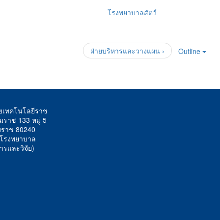
โรงพยาบาลสัตว์
ฝ่ายบริหารและวางแผน ›
Outline
ยเทคโนโลยีราช
มราช 133 หมู่ 5
รรมราช 80240
์/โรงพยาบาล
ารและวิจัย)